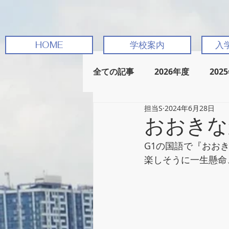
HOME
学校案内
入
全ての記事
2026年度
202
担当S
2024年6月28日
おおきな
G1の国語で『おお
楽しそうに一生懸命