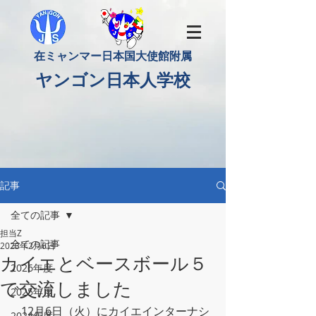
​在ミャンマー日本国大使館附属
​ヤンゴン日本人学校
記事
全ての記事
担当Z
全ての記事
2023年2月6日
カイエとベースボール５
2026年度
で交流しました
2025年度
   12月6日（火）にカイエインターナシ
2024年度