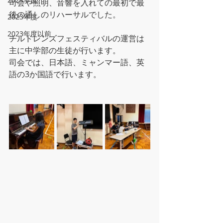
司会や照明、音響を入れての最初で最
後の通しのリハーサルでした。
2023年度
2023年度以前
チルドレンズフェスティバルの運営は
主に中学部の生徒が行います。
司会では、日本語、ミャンマー語、英
語の3か国語で行います。