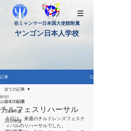
​在ミャンマー日本国大使館附属
​ヤンゴン日本人学校
記事
全ての記事
担当S
全ての記事
2023年11月3日
チルフェスリハーサル
2026年度
今日は、来週のチルドレンズフェステ
2025年度
ィバルのリハーサルでした。
2024年度