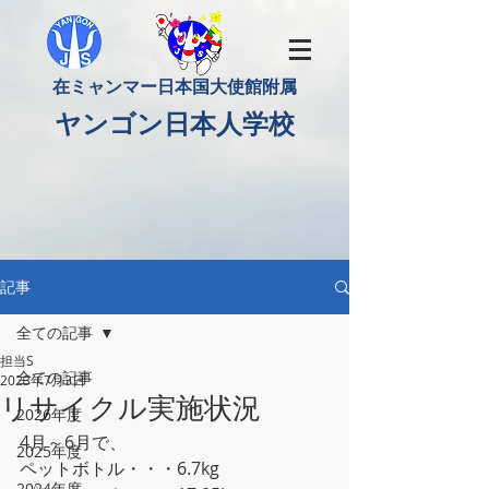
​在ミャンマー日本国大使館附属
​ヤンゴン日本人学校
記事
全ての記事
担当S
全ての記事
2023年7月3日
リサイクル実施状況
2026年度
4月～6月で、
2025年度
ペットボトル・・・6.7kg
2024年度