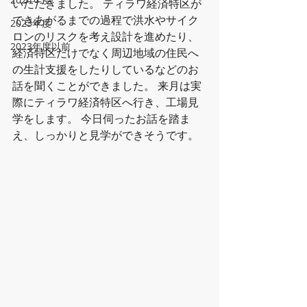
いただきました。 ティラワ経済特区が
できあがるまでの過程で洪水やサイク
2023年度
ロンのリスクを考え設計を進めたり、
2023年度以前
経済特区だけでなく周辺地域の住民へ
の生計支援をしたりしているなどのお
話を聞くことができました。 来月は実
際にティラワ経済特区へ行き、工場見
学をします。 今日伺ったお話を踏ま
え、しっかりと見学ができそうです。