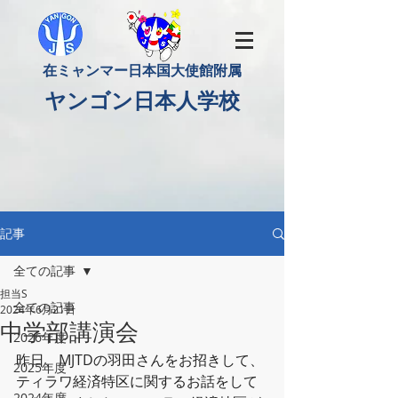
​在ミャンマー日本国大使館附属
​ヤンゴン日本人学校
記事
全ての記事
担当S
全ての記事
2024年6月21日
中学部講演会
2026年度
昨日、MJTDの羽田さんをお招きして、
2025年度
ティラワ経済特区に関するお話をして
2024年度