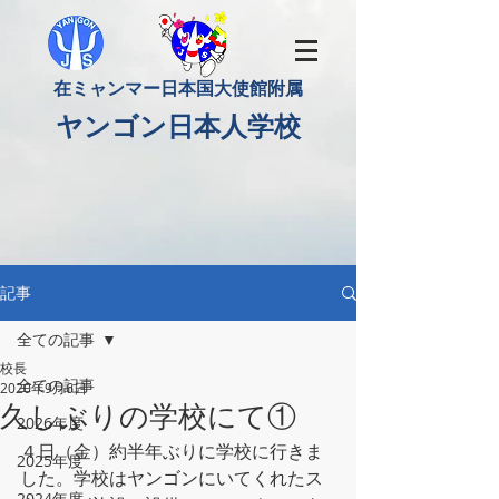
​在ミャンマー日本国大使館附属
​ヤンゴン日本人学校
記事
全ての記事
校長
全ての記事
2020年9月6日
久しぶりの学校にて①
2026年度
４日（金）約半年ぶりに学校に行きま
2025年度
した。学校はヤンゴンにいてくれたス
2024年度