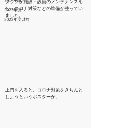
タッフが施設・設備のメンテナンスを
し、コロナ対策などの準備が整ってい
2023年度
ました。
2023年度以前
正門を入ると、コロナ対策をきちんと
しようというポスターが。