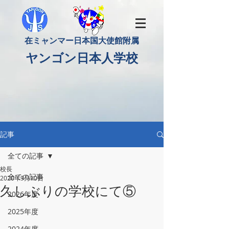
​在ミャンマー日本国大使館附属
​ヤンゴン日本人学校
記事
全ての記事
校長
全ての記事
2020年9月10日
久しぶりの学校にて⑤
2026年度
2025年度
2024年度