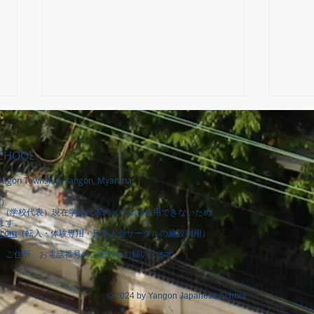
SCHOOL
お別
agon Township, Yangon, Myanmar
卒業証書授与式
室）
室）
（学校代表）現在学校代表のメールが使用できないため
ます。
.com
（転入・体験専用
​・日本人会サークルの施設利用
）
、ご住所、お電話番号のご記載をお願いします。
© 2024 by Yangon Japanese School