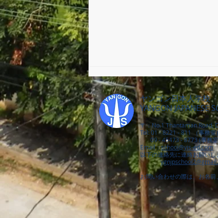
ヤンゴン日本人学校
YANGON JAPANESE 
〒：No.1 Thantaman Road, D
修了式・離任式
Tel: 01 - 8221 - 811 （事務
09 - 45473 - 8773 (事務
Email：
school@yjs-ed.com
以下の連絡先に連絡お願いし
ygnjpschool2@gmail
お問い合わせの際は、お名前