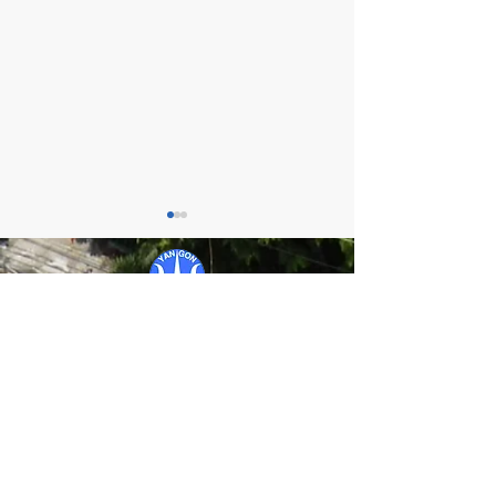
ヤンゴン日本人学校
YANGON JAPANESE SCHOOL
チャレンジタイ
卒園・卒業証書授与式
〒：No.1 Thantaman Road, Dagon Township,
Yangon, Myanmar
Tel:
01 - 8221 - 811
（事務室）
09 - 45473 - 8773
(事務室）
Email：
school@yjs-ed.com
（学校代表）現在学
校代表のメールが使用できないため
以下の連絡先に連絡お願いします。