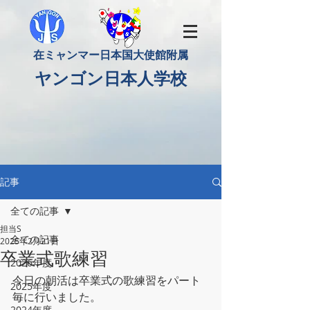
​在ミャンマー日本国大使館附属
​ヤンゴン日本人学校
記事
全ての記事
担当S
全ての記事
2025年2月21日
卒業式歌練習
2026年度
今日の朝活は卒業式の歌練習をパート
2025年度
毎に行いました。
2024年度