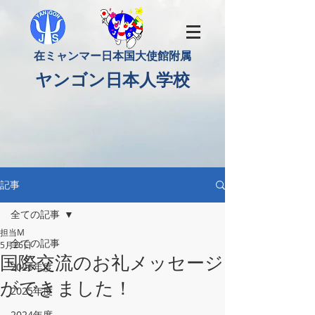
​在ミャンマー日本国大使館附属
​ヤンゴン日本人学校
記事
全ての記事
担当M
全ての記事
5月26日
国際交流のお礼メッセージ
2026年度
ができました！
2025年度
2024年度