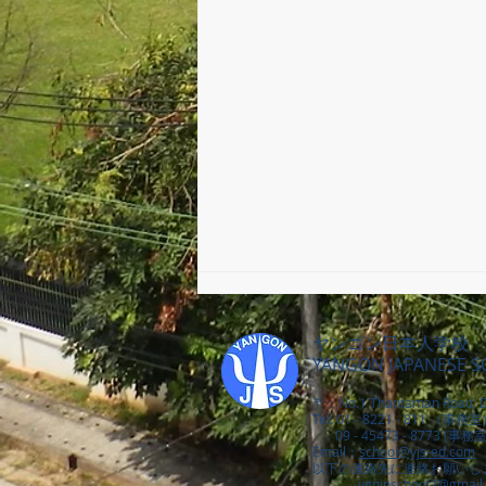
ヤンゴン日本人学校
YANGON JAPANESE 
〒：No.1 Thantaman Road, D
Tel: 01 - 8221 - 811 （事務
09 - 45473 - 8773 (事務
Email：
school@yjs-ed.com
図書委員会 読み聞かせ
以下の連絡先に連絡お願いし
ygnjpschool2@gmail