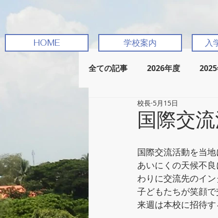
HOME
学校案内
入
全ての記事
2026年度
202
校長
5月15日
国際交流
国際交流活動を当地
あいにくの天候不良
わりに交流先のイン
子どもたちが笑顔で
来週は本校に招待す