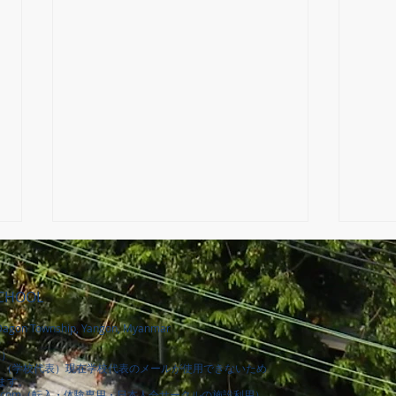
SCHOOL
agon Township, Yangon, Myanmar
室）
室）
（学校代表）現在学校代表のメールが使用できないため
第３回
ます。
.com
（転入・体験専用
​・日本人会サークルの施設利用
）