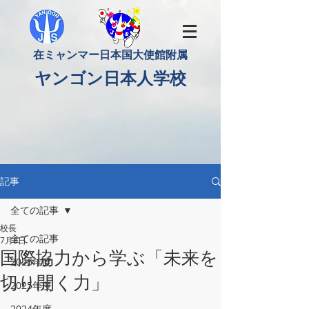
​在ミャンマー日本国大使館附属
​ヤンゴン日本人学校
記事
全ての記事
校長
全ての記事
7月8日
国際協力から学ぶ「未来を
2026年度
切り開く力」
2025年度
2024年度