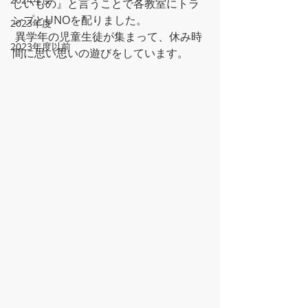
しいもの』と言うことで各教室にトラ
ンプとUNOを配りました。
2023年度
 異学年の児童生徒が集まって、休み時
2023年度以前
間に思い思いの遊びをしています。