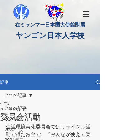
​在ミャンマー日本国大使館附属
​ヤンゴン日本人学校
記事
全ての記事
担当S
全ての記事
2023年10月9日
委員会活動
2026年度
生活環境美化委員会ではリサイクル活
2025年度
動で得たお金で、『みんなが使えて楽
2024年度