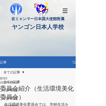
​在ミャンマー日本国大使館附属
​ヤンゴン日本人学校
記事
全ての記事
担当S
全ての記事
2023年6月9日
委員会紹介（生活環境美化
2026年度
委員会）
2025年度
生活環境美化委員会では、学校生活を
2024年度