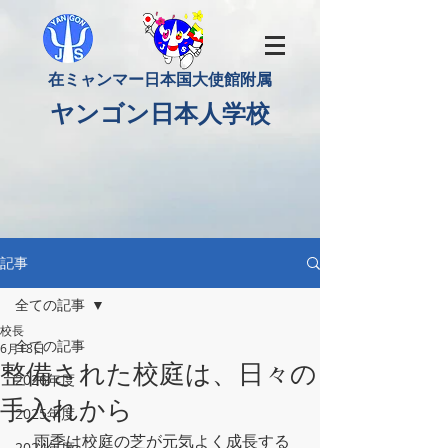
​在ミャンマー日本国大使館附属
​ヤンゴン日本人学校
記事
全ての記事
校長
全ての記事
6月18日
整備された校庭は、日々の
2026年度
手入れから
2025年度
　雨季は校庭の芝が元気よく成長する
2024年度