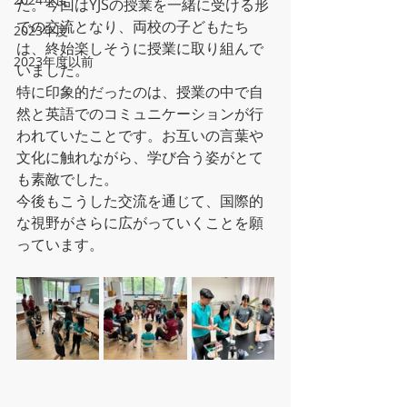
た。今回はYJSの授業を一緒に受ける形
での交流となり、両校の子どもたち
2023年度
は、終始楽しそうに授業に取り組んで
2023年度以前
いました。
特に印象的だったのは、授業の中で自
然と英語でのコミュニケーションが行
われていたことです。お互いの言葉や
文化に触れながら、学び合う姿がとて
も素敵でした。
今後もこうした交流を通じて、国際的
な視野がさらに広がっていくことを願
っています。