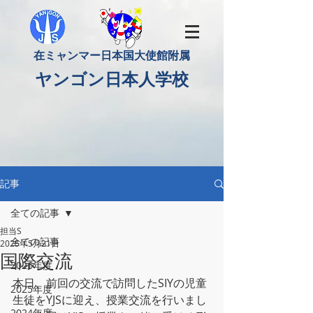
​在ミャンマー日本国大使館附属
​ヤンゴン日本人学校
記事
全ての記事
担当S
全ての記事
2025年5月21日
国際交流
2026年度
本日、前回の交流で訪問したSIYの児童
2025年度
生徒をYJSに迎え、授業交流を行いまし
2024年度