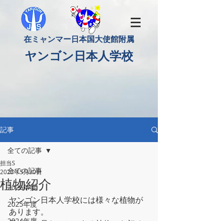
​在ミャンマー日本国大使館附属
​ヤンゴン日本人学校
記事
全ての記事
担当S
全ての記事
2023年5月30日
植物紹介
2026年度
ヤンゴン日本人学校には様々な植物が
2025年度
あります。
2024年度