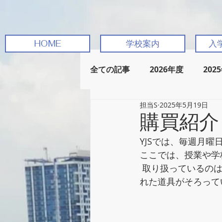
HOME
学校案内
入
全ての記事
2026年度
202
担当S
2025年5月19日
購買紹介
YJSでは、毎週月
ここでは、授業や学
 取り扱っているのはすべて日本の文房具で、消しゴムやノート、鉛筆、定規など、使い慣
れた道具がそろって