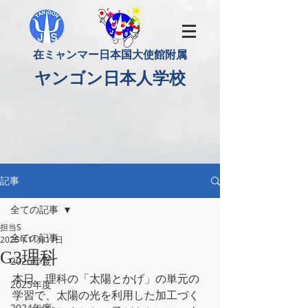
​在ミャンマー日本国大使館附属
​ヤンゴン日本人学校
記事
全ての記事
担当S
全ての記事
2025年11月17日
G3理科
2026年度
本日、理科の「太陽とかげ」の単元の
2025年度
学習で、太陽の光を利用した加工づく
2024年度