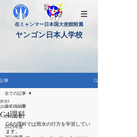
​在ミャンマー日本国大使館附属
​ヤンゴン日本人学校
記事
全ての記事
担当S
全ての記事
2024年7月16日
G4理科
2026年度
G4の理科では雨水の行方を学習してい
2025年度
ます。
2024年度