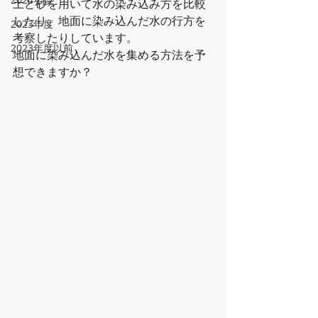
土と砂を用いて水の染み込み方を比較
したり、地面に染み込んだ水の行方を
2023年度
考察したりしています。
2023年度以前
地面に染み込んだ水を集める方法を予
想できますか？