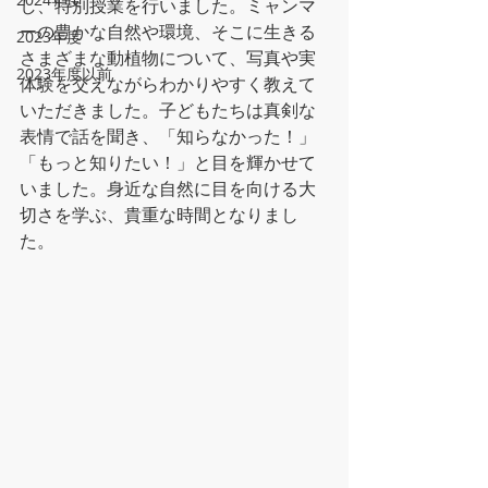
し、特別授業を行いました。ミャンマ
ーの豊かな自然や環境、そこに生きる
2023年度
さまざまな動植物について、写真や実
2023年度以前
体験を交えながらわかりやすく教えて
いただきました。子どもたちは真剣な
表情で話を聞き、「知らなかった！」
「もっと知りたい！」と目を輝かせて
いました。身近な自然に目を向ける大
切さを学ぶ、貴重な時間となりまし
た。