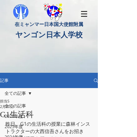
​在ミャンマー日本国大使館附属
​ヤンゴン日本人学校
記事
全ての記事
担当S
全ての記事
2月20日
G1生活科
2026年度
昨日、G1の生活科の授業に森林インス
2025年度
トラクターの大西信吾さんをお招き
2024年度