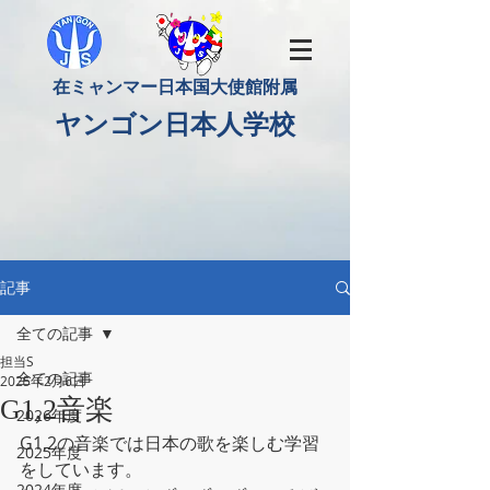
​在ミャンマー日本国大使館附属
​ヤンゴン日本人学校
記事
全ての記事
担当S
全ての記事
2025年2月6日
G1,2音楽
2026年度
G1,2の音楽では日本の歌を楽しむ学習
2025年度
をしています。
2024年度