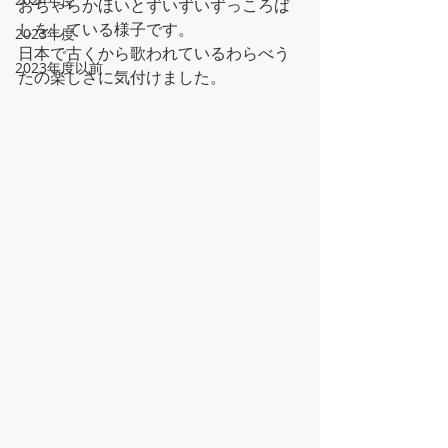
おちゃらかほいとずいずいずっころば
しをしている様子です。
2023年度
日本で古くから歌われているわらべう
2023年度以前
たの楽しさに気付けました。