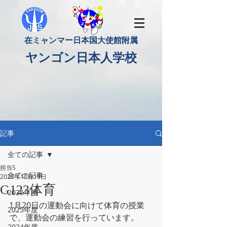
​在ミャンマー日本国大使館附属
​ヤンゴン日本人学校
記事
全ての記事
担当S
全ての記事
2023年12月19日
G123体育
2026年度
1月20日の運動会に向けて体育の授業
2025年度
で、運動会の練習を行っています。
2024年度