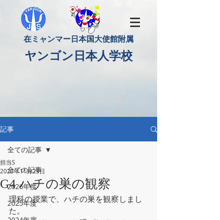
​在ミャンマー日本国大使館附属
​ヤンゴン日本人学校
記事
全ての記事
担当S
全ての記事
2023年11月23日
G4 ハチの巣の観察
2026年度
理科の授業で、ハチの巣を観察しまし
2025年度
た。 
2024年度