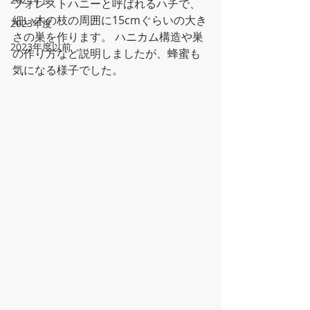
フォレストハニーと呼ばれるハチで、
細い木の枝の周囲に15cmぐらいの大き
2023年度
さの巣を作ります。 ハニカム構造や巣
2023年度以前
の作り方など説明しましたが、蜂蜜も
気になる様子でした。