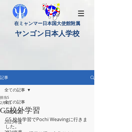
​在ミャンマー日本国大使館附属
​ヤンゴン日本人学校
記事
全ての記事
担当S
全ての記事
2月6日
G5校外学習
2026年度
G5 校外学習でPochi Weavingに行きま
2025年度
した。
2024年度