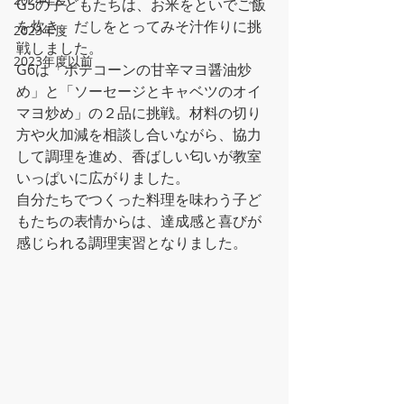
G5の子どもたちは、お米をといでご飯
を炊き、だしをとってみそ汁作りに挑
2023年度
戦しました。
2023年度以前
G6は「ポテコーンの甘辛マヨ醤油炒
め」と「ソーセージとキャベツのオイ
マヨ炒め」の２品に挑戦。材料の切り
方や火加減を相談し合いながら、協力
して調理を進め、香ばしい匂いが教室
いっぱいに広がりました。
自分たちでつくった料理を味わう子ど
もたちの表情からは、達成感と喜びが
感じられる調理実習となりました。