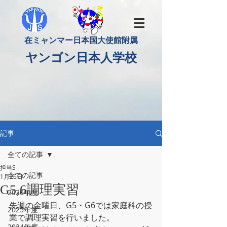
​在ミャンマー日本国大使館附属
​ヤンゴン日本人学校
記事
全ての記事
担当S
全ての記事
1月26日
G5,6調理実習
2026年度
先週の金曜日、G5・G6では家庭科の授
2025年度
業で調理実習を行いました。
2024年度