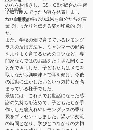
の方をお招きし、G5・G6が総合の学習
2023年度
で取り組んできた内容を発表しまし
た。1年間の学びの成果を自分たちの言
2023年度以前
葉でしっかりと伝える姿が印象的でし
た。
また、学校の畑で育てているレモング
ラスの活用方法や、ミャンマーの野菜
をよりよく育てるためのコツなど、専
門家ならではのお話をたくさん聞くこ
とができました。子どもたちはメモを
取りながら興味津々で耳を傾け、今後
の活動に生かしたいという気持ちが高
まっている様子でした。
最後には、これまでお世話になった感
謝の気持ちを込めて、子どもたちが手
作りした箸入れやレモングラスの香り
袋をプレゼントしました。温かい交流
の時間となり、学びとつながりの大切