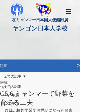
​在ミャンマー日本国大使館附属
​ヤンゴン日本人学校
記事
全ての記事
担当S
全ての記事
1月23日
G5,6 ミャンマーで野菜を
2026年度
育てる工夫
2025年度
昨日、校外学習でお世話になった農家
2024年度