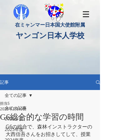
​在ミャンマー日本国大使館附属
​ヤンゴン日本人学校
記事
全ての記事
担当S
全ての記事
2025年2月10日
G6総合的な学習の時間
2026年度
G6の総合で、
森林インストラクターの
2025年度
大西信吾さんをお招きしてして、授業
2024年度