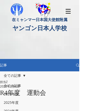
​在ミャンマー日本国大使館附属
​ヤンゴン日本人学校
記事
全ての記事
担当Z
全ての記事
2023年2月6日
R4年度 運動会
2026年度
2025年度
2024年度