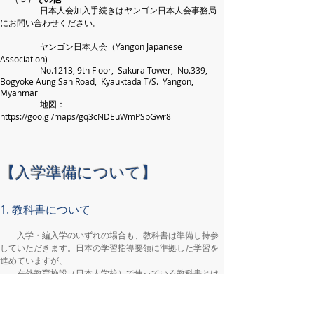
​​ 日本人会加入手続きはヤンゴン日本人会事務局
にお問い合わせください。
​
ヤンゴン日本人会（Yangon Japanese
Association)
No.1213, 9th Floor, Sakura Tower, No.339,
Bogyoke Aung San Road, Kyauktada T/S. Yangon,
Myanmar
地図：
https://goo.gl/maps/gq3cNDEuWmPSpGwr8
【入学準備について】
1. 教科書について
入学・編入学のいずれの場合も、教科書は準備し持参
していただきます。日本の学習指導要領に準拠した学習を
進めていますが、
在外教育施設（日本人学校）で使っている教科書とは
別の教科書を使用している学校もありますので、旧在籍校
から「教科用図書給与
証明書」（学年切り替え時期のときは未給与の証明