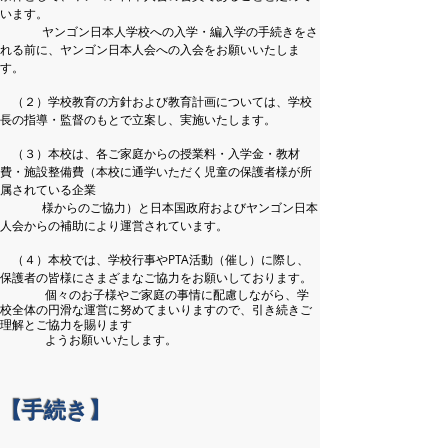
います。
ヤンゴン日本人学校への入学・編入学の手続きをさ
れる前に、ヤンゴン日本人会への入会をお願いいたしま
す。
（２）学校教育の方針および教育計画については、学校
長の指導・監督のもとで立案し、実施いたします。
（３）本校は、各ご家庭からの授業料・入学金・教材
費・施設整備費（本校に通学いただく児童の保護者様が所
属されている企業
様からのご協力）と日本国政府およびヤンゴン日本
人会からの補助により運営されています。
（４）
本校では、学校行事やPTA活動（催し）に際し、
保護者の皆様にさまざまなご協力をお願いしております。
個々のお子様やご家庭の事情に配慮しながら、学
校全体の円滑な運営に努めてまいりますので、引き続きご
理解とご協力を賜ります
ようお願いいたします。
【手続き】