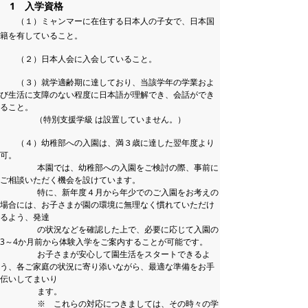
1 入学資格
（１）ミャンマーに在住する日本人の子女で、日本国
籍を有していること。
（２）
日本人会に入会していること。
（３）
就学適齢期に達しており、当該学年の学業およ
び生活に支障のない程度に日本語が理解でき、会話ができ
ること。
（特別支援学級 は設置していません。）
（４）
幼稚部への入園は、満３歳に達した翌年度より
可。
本園では、幼稚部への入園をご検討の際、事前に
ご相談いただく機会を設けています。
特に、新年度４月から年少でのご入園をお考えの
場合には、お子さまが園の環境に無理なく慣れていただけ
るよう、
発達
の状況などを確認した上で、必要に応じて入園の
3～4か月前から体験入学をご案内することが可能です。
お子さまが安心して園生活をスタートできるよ
う、各ご家庭の状況に寄り添いながら、最適な準備をお手
伝いしてまいり
ます。
※ これらの対応につきましては、その時々の学