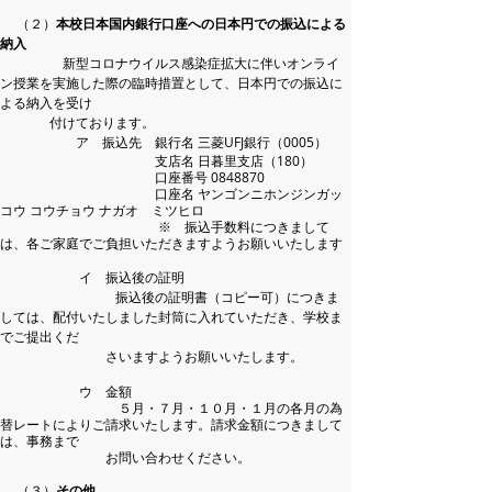
（２）
本校日本国内銀行口座への日本円での振込による
納入
新型コロナウイルス感染症拡大に伴いオンライ
ン授業を実施した際の臨時措置として、日本円での振込に
よる納入を受け
付けております。
ア 振込先 銀行名 三菱UFJ銀行（0005）
支店名 日暮里支店（180）
口座番号
0848870
口座名 ヤンゴンニホンジンガッ
コウ コウチョウ ナガオ ミツヒロ
※ 振込手数料につきまして
は、各ご家庭でご負担いただきますようお願いいたします
イ 振込後の証明
振込後の証明書（コピー可）につきま
しては、配付いたしました封筒に入れていただき、学校ま
でご提出くだ
さいますようお願いいたします。
ウ 金額
５月・７月・１０月・１月の各月の為
替レートによりご請求いたします。請求金額につきまして
は、事務まで
お問い合わせください。
（３
）
その他