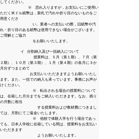
してください。
※ 恐れ入りますが，お支払いにご使用い
ただく米ドル紙幣は，新札で汚れや折り目のないものをご
用
意くださ
い。業者への支払いの際，旧紙幣や汚
れ・折り目のある紙幣は使用できない場合がございます。
ご理解とご協力
をお願いいたします。
イ 分割納入及び一括納入について
授業料は、５月（第１期）、７月（第
２期）、１０月（第３期）、１月（第４期）の各月に３か
月分ずつまとめて
お支払いいただきますようお願いいたし
ま
す。また、一括での納入も承っています。事務にお声が
けください。
※ 転出される場合の授業料について
は、在籍した月分までをご納入いただきます。なお、残り
の月数に相当
する授業料および教材費につきまし
ては、月割にてご返金いたします。
※ 他校で体験入学を行う場合であっ
ても、日本人学校に在籍している間は、授業料をお支払い
いただきます
ようお願いいたします。