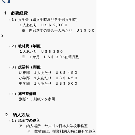
1 必要経費
（１）入学金（編入学時及び各学部入学時）
１人あたり ＵＳ＄ ２,０００
※
内部進学の場合一人あたり ＵＳ＄ ５０
０
（２）
教材費（年額）
１
人あたり ＵＳ＄ ３６０
※ １か月 ＵＳ＄ ３０×在籍月数
（３）
授業料（月額）
幼稚部 １人あたり ＵＳ＄ ４５０
小学部 １人
あたり ＵＳ＄ ４５０
中学部 １人あたり ＵＳ＄ ５００
（４）
施設整備費
別紙１
，
別紙２
を参照
２ 納入方法
（１）
現金での納入
ア 納入場所
ヤンゴン日本人学校事務室
※ 教材費は、授業料納入時に併せて納入