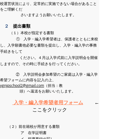
校運営状況により、
定常的に実施できない場合があること
をご理解くだ
さいますようお願いいたします。
２
提出書類
​
（１）本校が指定する書類
① 入学・編入学希望者は、保護者とともに来校
し、入学願書他必要な書類を提出し、入学・編入学の事務
手続きをして
く
ださい。４月は入学式前に入学説明会を開催
しますので、その時に手続きを行ってください。
② 入学説明会参加希望のご家庭は入学・編入学
希望フォームに内容を記入の上、
ygnjpschool2@gmail.com
（担当：教
頭）
へ
返送をお願いいたします。
​
入学・編入学希望者用フォーム
←
ここをクリック
（２）前
在籍校が用意する書類
ア 在学証明書
イ 指導要録の写し