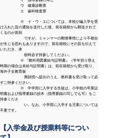
ウ 健康診断票
エ 歯科検査票
※ イ・ウ・エについては、本校が編入学を受
け入れた旨の通知を送付した後、前在籍校から郵送されて
くるのが原則
ですが、
ミャンマーの郵便事情により不都合
が生じる恐れもありますので、前在籍校にその旨を伝えて
いただき、来
校時必ず持参してください。
※ 『教科用図書給与証明書』（学年切り替え
時期の場合は未給与証明書）は、前在籍校から受け取り、
海外子女教育振
興財団へ提出のうえ、教科書を受け取って必
ずご持参ください。
※ 中学部に入学する生徒は、小学校の卒業証
明書および指導要録の抄本（指導要録の写しでも可）をご
持参くださ
い。なお、小学部に入学する児童については
不要です。
【入学金及び授業料等につい
て】