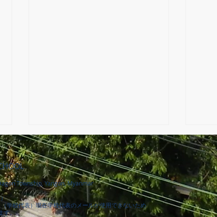
SCHOOL
agon Township, Yangon, Myanmar
卒業
室）
室）
卒園・卒業証書授与式
（学校代表）現在学校代表のメールが使用できないため
ます。