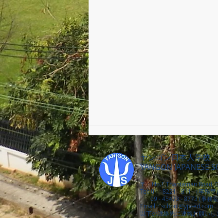
ヤンゴン日本人学校
YANGON JAPANESE 
〒：No.1 Thantaman Road, D
修了式・離任式
Tel: 01 - 8221 - 811 （事務
09 - 45473 - 8773 (事務
Email：
school@yjs-ed.com
以下の連絡先に連絡お願いし