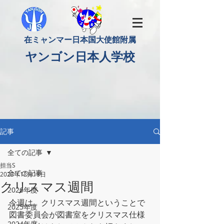
​在ミャンマー日本国大使館附属
​ヤンゴン日本人学校
記事
全ての記事
担当S
全ての記事
2023年12月18日
クリスマス週間
2026年度
今週は、クリスマス週間ということで
2025年度
図書委員会が図書室をクリスマス仕様
2024年度