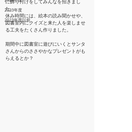
に飾り付けをしてみんなを招きまし
た。
2023年度
休み時間には、絵本の読み聞かせや、
2023年度以前
図書室内にクイズと来た人を楽しませ
る工夫をたくさん作りました。
期間中に図書室に遊びにいくとサンタ
さんからのささやかなプレゼントがも
らえるとか？