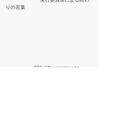
りの言葉
                       BTS『Permission to 
Dance』を笑顔でかっこよく踊りまし
た！
最新記事