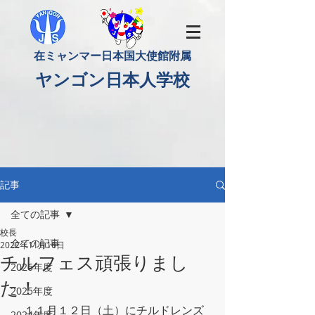
​在ミャンマー日本国大使館附属
​ヤンゴン日本人学校
記事
全ての記事
校長
全ての記事
2022年11月16日
チルフェス頑張りまし
2026年度
た！
2025年度
　１１月１２日（土）にチルドレンズ
2024年度