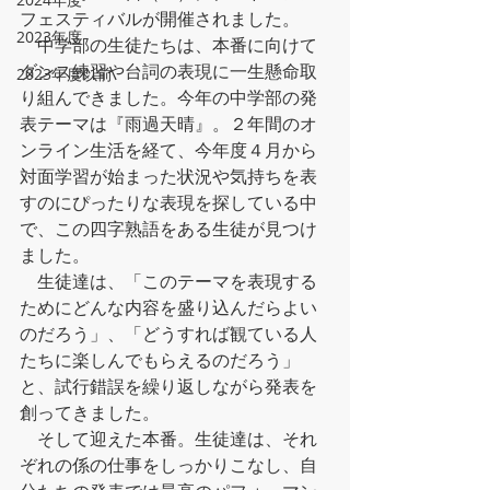
フェスティバルが開催されました。
2023年度
　中学部の生徒たちは、本番に向けて
ダンス練習や台詞の表現に一生懸命取
2023年度以前
り組んできました。今年の中学部の発
表テーマは『雨過天晴』。２年間のオ
ンライン生活を経て、今年度４月から
対面学習が始まった状況や気持ちを表
すのにぴったりな表現を探している中
で、この四字熟語をある生徒が見つけ
ました。
　生徒達は、「このテーマを表現する
ためにどんな内容を盛り込んだらよい
のだろう」、「どうすれば観ている人
たちに楽しんでもらえるのだろう」
と、試行錯誤を繰り返しながら発表を
創ってきました。
　そして迎えた本番。生徒達は、それ
ぞれの係の仕事をしっかりこなし、自