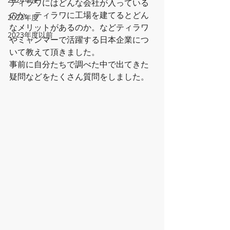
ティラワにはどんな会社が入っている
のか。ティラワに工場を建てるとどん
2023年度
なメリットがあるのか。などティラワ
2023年度以前
やミャンマーで活躍する日本企業につ
いて教えて頂きました。
事前に自分たちで調べた中で出てきた
疑問などをたくさん質問をしました。 