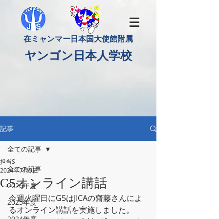
​在ミャンマー日本国大使館附属
​ヤンゴン日本人学校
記事
全ての記事
担当S
全ての記事
2024年7月5日
G5オンライン講話
2026年度
今週火曜日にG5はJICAの齋藤さんによ
2025年度
るオンライン講話を実施しました。
2024年度