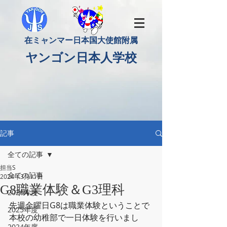
​在ミャンマー日本国大使館附属
​ヤンゴン日本人学校
記事
全ての記事
担当S
全ての記事
2024年3月11日
G8職業体験＆G3理科
2026年度
先週金曜日G8は職業体験ということで
2025年度
本校の幼稚部で一日体験を行いまし
2024年度