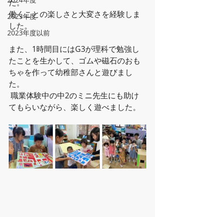
た。
働くことの楽しさと大変さを経験しま
2023年度
した。
2023年度以前
また、1時間目にはG3が理科で勉強し
たことを生かして、ゴムや磁石のおも
ちゃを作って幼稚部さんと遊びまし
た。
 職業体験中の中2のミニ先生にも助け
てもらいながら、楽しく遊べました。