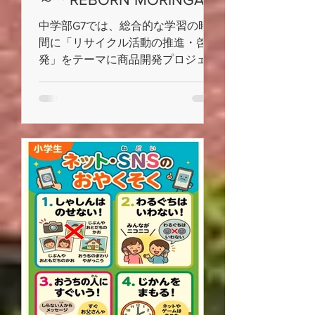
～
中学部G7では、総合的な学習の時
間に「リサイクル活動の推進・啓
発」をテーマに商品開発プロジェク
トに取り組んでいます。 このた
び、地元の洋菓子店にご協力いただ
き、モリンガを使用したスイーツブ
ランド「REBORN MORINGA」を開
発し、販売することとしました。
生徒たちは、商品の企画から試食
会、アンケート調査、広報活動まで
主体的に取り組み、環境保全や地域
貢献について実践的に学んできまし
た。 収益は環境保全・リサイク
ル活動の推進・啓発活動に活用する
とともに、マンダレー地震で被災し
た子どもたちへの支援にも役立てる
予定です。