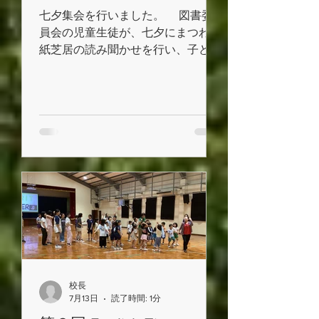
七夕集会を行いました。 図書委
員会の児童生徒が、七夕にまつわる
紙芝居の読み聞かせを行い、子ども
たちは物語に耳を傾けながら、日本
の伝統行事への理解を深めました。
また、国際交流基金ヤンゴン日本
文化センターより浴衣をお借りし、
七夕の雰囲気をより身近に感じられ
る集会となりました。 色とりど
りの浴衣に身を包んだ子どもたち
は、日本の文化に親しみながら、笑
顔で七夕のひとときを楽しんでいま
した。
校長
7月13日
読了時間: 1分