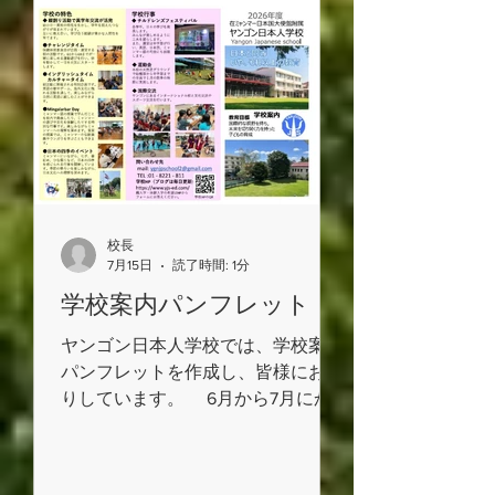
ールである一方、使い方によっては
思わぬトラブルに巻き込まれたり、
相手を傷つけてしまったりすること
があります。学校では、自分も相手
も大切にし、安全で責任ある利用に
ついて考える機会としています。
ご家庭におかれましても、お子様
とインターネットやSNSの利用時間
や利用方法、ご家庭でのルールなど
校長
について話し合っていただき、安全
7月15日
読了時間: 1分
で有意義な夏休みとなるよう、ご理
学校案内パンフレット
解とご協力をお願いいたします。
ヤンゴン日本人学校では、学校案内
パンフレットを作成し、皆様にお配
りしています。 6月から7月にか
けては、多くのお子様に体験入学へ
ご参加いただき、本校の教育活動や
学校生活についてご理解を深めてい