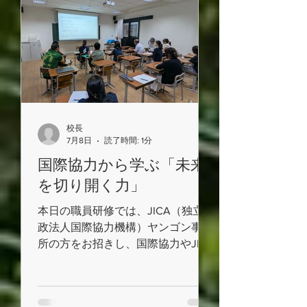
は、張り子を半分に切って中の型を
取り出し、再び貼り合わせる工程へ
進みます。何度も紙を貼り重ねる作
業は、予想以上に根気のいるもので
した。活動を通して、張り子職人さ
んたちの技術や苦労にも目を向け、
伝統工芸の奥深さを実感することも
校長
できています。
7月8日
読了時間: 1分
国際協力から学ぶ「未来
を切り開く力」
本日の職員研修では、JICA（独立行
政法人国際協力機構）ヤンゴン事務
所の方をお招きし、国際協力やJICA
の業務内容についてご講話いただき
ました。 世界が抱えるさまざま
な課題や、その解決に向けた取組に