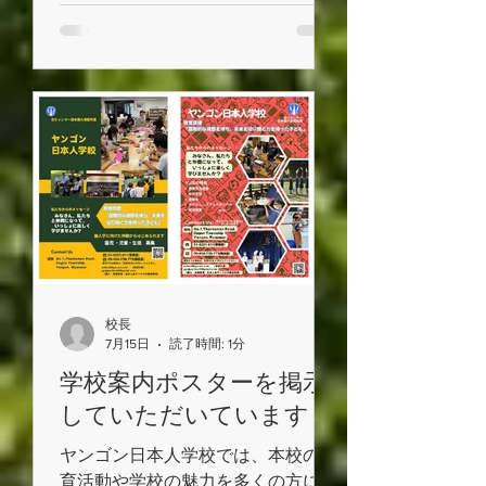
ただく機会となりました。 本校
は在外教育施設として、日本の学習
指導要領に基づいた教育を行ってい
ます。 将来、日本へ帰国された
際にも、子どもたちが日本の学校生
活や学習に円滑に適応できるよう、
教育課程や生活指導を大切にしてい
ます。 今後も、学校見学や体験
入学を通して、本校の教育について
知っていただく機会を設けてまいり
ます。ご興味のある方は、どうぞお
気軽にお問い合わせください。
校長
7月15日
読了時間: 1分
学校案内ポスターを掲示
していただいています
ヤンゴン日本人学校では、本校の教
育活動や学校の魅力を多くの方に知