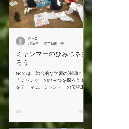
担当Z
7月8日
読了時間: 1分
ミャンマーのひみつを探
ろう
G4では、総合的な学習の時間に
「ミャンマーのひみつを探ろう！」
をテーマに、ミャンマーの伝統工芸
である張り子作りに挑戦していま
す。 新聞紙と白い紙を交互に貼
り重ね、張り子の形を作りました。
接着には、米から作った「米のり」
を使用し、昔ながらの製法も体験し
ました。 紙がしっかり乾いた後