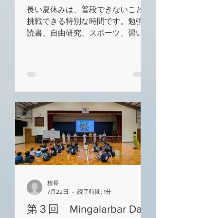
長い夏休みは、普段できないことに
挑戦できる特別な時間です。勉強や
読書、自由研究、スポーツ、習い事
など、自分なりの目標を決めて、
「やり切った！」と思える夏休みに
しましょう。 また、家族や友達
と楽しい思い出をつくることも夏休
みならではの大切な経験です。
元気な笑顔で8月20日（木）の夏休
み明け集会で会いましょう。
校長
7月22日
読了時間: 1分
第３回 Mingalarbar Day