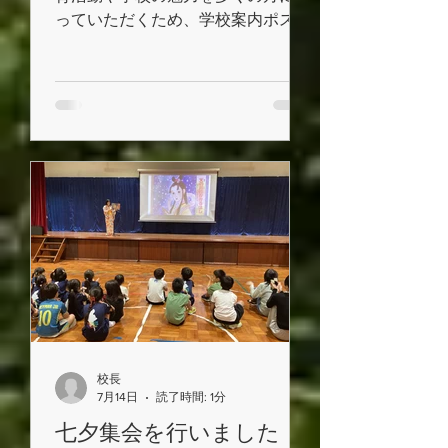
っていただくため、学校案内ポスタ
ーを作成しました。 現在、日本
人の方が利用される施設や飲食店な
どにご協力いただき、ポスターを掲
示していただいています。ご協力い
ただいている皆様に、心より感謝申
し上げます。 本校は、日本の学
習指導要領に基づいた教育を行う在
外教育施設として、子どもたちが将
来日本へ帰国した際にも、安心して
学校生活を送ることができるよう教
育活動を進めています。 ポスタ
ーをご覧になり、本校に興味をお持
ちいただいた方は、ぜひ学校見学や
体験入学へお越しください。教職員
一同、皆様のご来校を心よりお待ち
校長
7月14日
読了時間: 1分
しております。
七夕集会を行いました