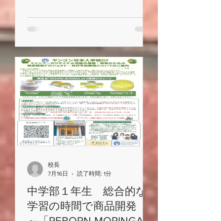
学年を超えて打ち解けやすく、すぐ
に友達の輪が広がることも魅力の一
つです。 体験期間中は、授業や
学校生活を日本の学校と同じように
経験し、学習や行事、日々の活動に
意欲的に取り組んでいました。
いずれの子どもたちも、多くの仲間
との交流を通して、笑顔あふれる充
実した学校生活を送っていました。
校長
7月16日
読了時間: 1分
中学部１年生 総合的な
学習の時間で商品開発
～「REBORN MORINGA」