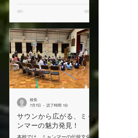
える深さを確かめながら、一株一株
ていねいに苗を植えていきました。
おいしいお米を育てるためには丁
寧な作業が大切であることを学びま
した。 これから稲がどのように
成長していくのか、子どもたちは楽
しみにしながら観察を続けていきま
す。収穫が今から待ち遠しいです
ね。
校長
7月7日
読了時間: 1分
サウンから広がる、ミャ
ンマーの魅力発見！
本校では、ミャンマーの伝統文化に