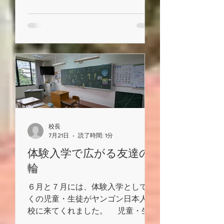
展を開催しています。 ご来校の
際は、ぜひお立ち寄りいただき、作
品をご覧ください。 期間 7月
15日(水)～7月24日(金) 場所 ヤ
ンゴン日本人学校 新校舎３階 進
路指導室 ミャンマーの風景や歴
史的建造物を題材とした作品をご覧
いただけます。
校長
7月21日
読了時間: 1分
体験入学で広がる友達の
輪
６月と７月には、体験入学として多
くの児童・生徒がヤンゴン日本人学
校に来てくれました。 児童・生
徒数が多くないため、一人ひとりが