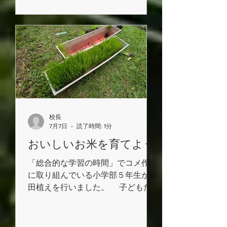
ついて学ぶ中で、本校が目指す「未
来を切り開く力を持った子どもの育
成」について、改めて考える貴重な
機会となりました。 これからの
社会を生きる子どもたちに身に付け
てほしい力として、共感力・リーダ
ーシップ・チームワーク・吸収力・
柔軟性などについてご示唆いただき
ました。 研修で得た学びを、
日々の教育活動に生かし、子どもた
校長
ちが未来を切り開く力を育めるよ
7月7日
読了時間: 1分
う、教職員一同取り組んでまいりま
おいしいお米を育てよう
す。 ありがとうございました。
「総合的な学習の時間」でコメ作り
に取り組んでいる小学部５年生が、
田植えを行いました。 子どもた
ちは、「稲の根はどのくらいの深さ
まで植えればよいのだろう？」とい
う疑問をもち、ものさしを使って植