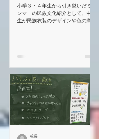
小学３・４年生から引き継いだミャ
ンマーの民族文化紹介として、中学
生が民族衣装のデザインや色の意味
について説明しました。 また、
民族衣装に使われている模様につい
てのクイズを行い、ミャンマー文化
への理解を深めました。 最後に
は、実際に布を使って民族ごとの模
様を探し、展示づくりにも取り組み
ました。
校長