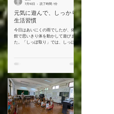
7月10日
読了時間: 1分
元気に遊んで、しっかり
生活習慣
今日はあいにくの雨でしたが、体育
館で思いきり体を動かして遊びまし
た。「しっぽ取り」では、しっぽを
取られないように一生懸命走った
り、お友達を追いかけたりしなが
ら、笑顔いっぱいで楽しむ姿が見ら
れました。 活動が終わった後
は、手洗いとうがいをしました。
手洗い場では、「順番に並んで手
を洗う」という約束を守ることが、
みんなが気持ちよく生活すること
や、周りの友達を思いやることにつ
ながることを伝えながら、一人ひと
りが実践できるよう丁寧に指導して