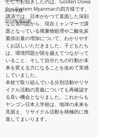
としてお招きしたのは、Golden Dowa 
Eco-System Myanmarの四方様です。
2023年度
講演では、日本がかつて直面した深刻
2023年度以前
な公害問題から、現在ミャンマーで課
題となっている廃棄物処理や二酸化炭
素排出量の増加について、わかりやす
くお話しいただきました。子どもたち
は、環境問題が国を越えてつながって
いること、そして自分たちの行動が未
来を変える力になることを改めて実感
していました。
本校で取り組んでいる分別活動やリサ
イクル活動の意義についても再確認す
る良い機会となりました。これからも
ヤンゴン日本人学校は、地球の未来を
見据え、リサイクル活動を積極的に推
進してまいります。