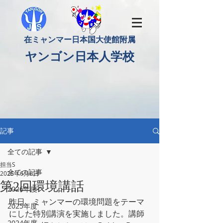
​在ミャンマー日本国大使館附属
​ヤンゴン日本人学校
記事
全ての記事
担当S
全ての記事
2025年6月6日
第2回環境講話
2026年度
昨日、ミャンマーの環境問題をテーマ
2025年度
にした特別講演を実施しました。講師
2024年度